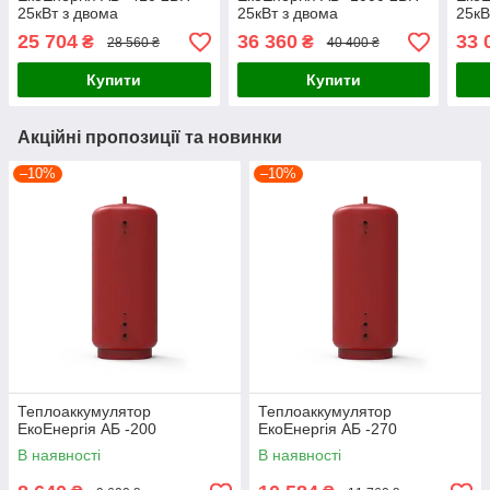
25кВт з двома
25кВт з двома
25кВ
теплообмінниками
теплообмінниками
тепл
25 704
36 360
33 
₴
₴
28 560 ₴
40 400 ₴
Купити
Купити
Акційні пропозиції та новинки
–10%
–10%
Теплоаккумулятор
Теплоаккумулятор
ЕкоЕнергія АБ -200
ЕкоЕнергія АБ -270
В наявності
В наявності