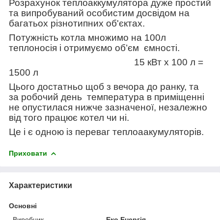
Розрахунок теплоаккумулятора дуже простий
та випробуваний особистим досвідом на
багатьох різнотипних об'єктах.
Потужність котла множимо на 100л
теплоносія і отримуємо
об’єм
ємності.
15 кВт х 100 л =
1500 л
Цього достатньо щоб з вечора до ранку, та
за робочий день температура в приміщенні
не опустилася нижче зазначеної, незалежно
від того працює котел чи ні.
Це і є одною із переваг теплоаакумуляторів.
Приховати
Характеристики
Основні
Виробник
Еко Енергія