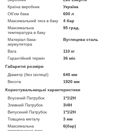
Країна виробник
Україна
Об'єм бака
600 л
Максимальний тиск в баку
4 бар
Максимальна
95 град.
температура в баку
Матеріал бака-
Вуглецева сталь
акумулятора
Вага
110 кг
Гарантійний термін
36 міс
Габаритні розміри
Діаметр (без ізоляції)
640 мм
Висота
1920 мм
Користувальницькі характеристики
Впускний Патрубок
1*1\2Н
Зливний Патрубок
3\4Н
Випускний Патрубок
1*1\2Н
Товщина металу
3 мм
Максимальна
6(бар)
короткочасне тиск