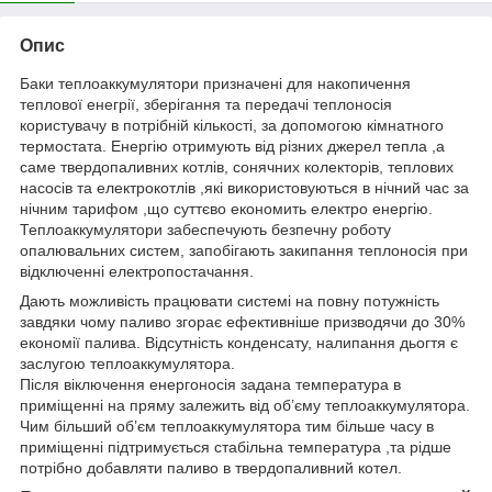
Опис
Баки теплоаккумулятори призначені для накопичення
теплової енегрії, зберігання та передачі теплоносія
користувачу в потрібній кількості,
за допомогою кімнатного
термостата. Енергію отримують від різних джерел тепла ,а
саме твердопаливних котлів, сонячних колекторів, теплових
насосів та електрокотлів ,які використовуються в нічний час за
нічним тарифом ,що суттєво економить електро енергію.
Теплоаккумулятори забеспечують безпечну роботу
опалювальних систем, запобігають закипання теплоносія при
відключенні електропостачання.
Дають можливість працювати системі на повну потужність
завдяки чому паливо згорає ефективніше призводячи до 30%
економії палива. Відсутність конденсату, налипання дьогтя є
заслугою теплоаккумулятора.
Після віключення енергоносія задана температура в
приміщенні на пряму залежить від об’єму теплоаккумулятора.
Чим більший об’єм теплоаккумулятора тим більше часу в
приміщенні підтримується стабільна температура ,та рідше
потрібно добавляти паливо в твердопаливний котел.