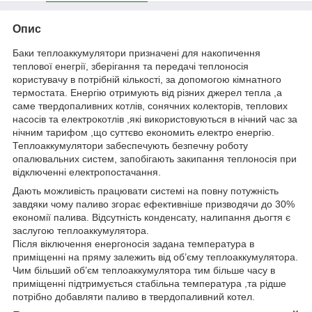
Опис
Баки теплоаккумулятори призначені для накопичення
теплової енегрії, зберігання та передачі теплоносія
користувачу в потрібній кількості,
за допомогою кімнатного
термостата. Енергію отримують від різних джерел тепла ,а
саме твердопаливних котлів, сонячних колекторів, теплових
насосів та електрокотлів ,які використовуються в нічний час за
нічним тарифом ,що суттєво економить електро енергію.
Теплоаккумулятори забеспечують безпечну роботу
опалювальних систем, запобігають закипання теплоносія при
відключенні електропостачання.
Дають можливість працювати системі на повну потужність
завдяки чому паливо згорає ефективніше призводячи до 30%
економії палива. Відсутність конденсату, налипання дьогтя є
заслугою теплоаккумулятора.
Після віключення енергоносія задана температура в
приміщенні на пряму залежить від об’єму теплоаккумулятора.
Чим більший об’єм теплоаккумулятора тим більше часу в
приміщенні підтримується стабільна температура ,та рідше
потрібно добавляти паливо в твердопаливний котел.