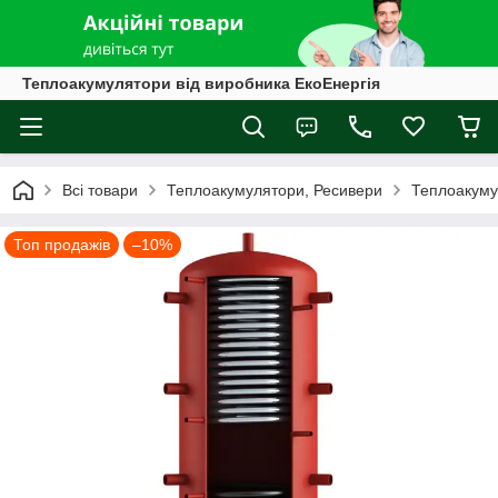
Теплоакумулятори від виробника ЕкоЕнергія
Всі товари
Теплоакумулятори, Ресивери
Теплоакуму
Топ продажів
–10%