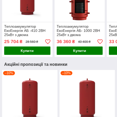
Теплоаккумулятор
Теплоаккумулятор
Тепл
ЕкоЕнергія АБ -410 2ВН
ЕкоЕнергія АБ- 1000 2ВН
ЕкоЕ
25кВт з двома
25кВт з двома
25кВ
теплообмінниками
теплообмінниками
тепл
25 704
36 360
33 
₴
₴
28 560 ₴
40 400 ₴
Купити
Купити
Акційні пропозиції та новинки
–10%
–10%