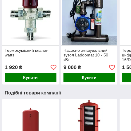
Термосумісний клапан
Насосно змішувальний
Тер
watts
вузол Laddomat 10 - 50
цифр
кВт
16/D
датч
1 920
9 000
1 5
₴
₴
Купити
Купити
Подібні товари компанії