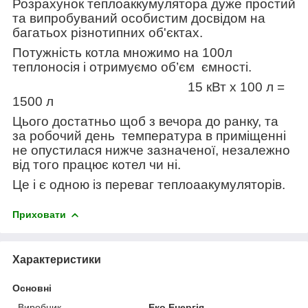
Розрахунок теплоаккумулятора дуже простий
та випробуваний особистим досвідом на
багатьох різнотипних об'єктах.
Потужність котла множимо на 100л
теплоносія і отримуємо
об’єм
ємності.
15 кВт х 100 л =
1500 л
Цього достатньо щоб з вечора до ранку, та
за робочий день температура в приміщенні
не опустилася нижче зазначеної, незалежно
від того працює котел чи ні.
Це і є одною із переваг теплоаакумуляторів.
Приховати
Характеристики
Основні
Виробник
Еко Енергія