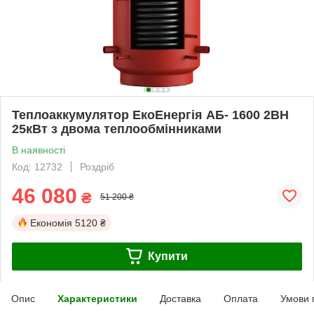
Теплоаккумулятор ЕкоЕнергія АБ- 1600 2ВН
25кВт з двома теплообмінниками
В наявності
Код: 12732
Роздріб
46 080
₴
51 200 ₴
Економія
5120 ₴
Купити
Опис
Характеристики
Доставка
Оплата
Умови 