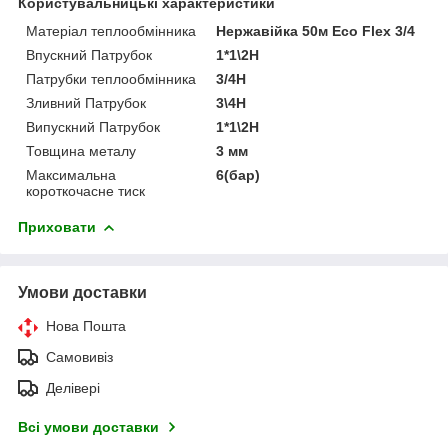
Користувальницькі характеристики
Матеріал теплообмінника
Нержавійка 50м Eco Flex 3/4
Впускний Патрубок
1*1\2Н
Патрубки теплообмінника
3/4Н
Зливний Патрубок
3\4Н
Випускний Патрубок
1*1\2Н
Товщина металу
3 мм
Максимальна
6(бар)
короткочасне тиск
Приховати
Умови доставки
Нова Пошта
Самовивіз
Делівері
Всі умови доставки